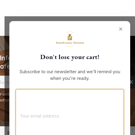
✕
Don't lose your cart!
Infórmese de nuestras últimas noticias y
ofertas especiales
Subscribe to our newsletter and we'll remind you
when you're ready.
Puede darse de baja en cualquier momento. Para ello, consulte nuestra
información de contacto en el aviso legal.
keyboard_arrow_down
INFORMACIÓN DE LA TIENDA