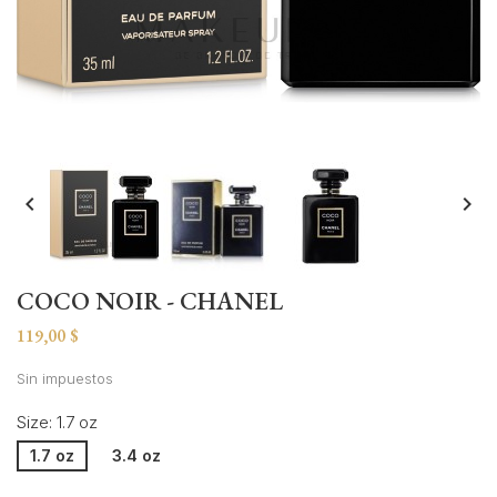


COCO NOIR - CHANEL
119,00 $
Sin impuestos
Size: 1.7 oz
1.7 oz
3.4 oz