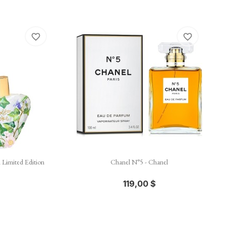
favorite_border
favorite_border

e
Aperçu rapide
 Limited Edition
Chanel N°5 - Chanel
119,00 $