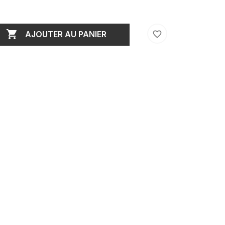

favorite_border
AJOUTER AU PANIER