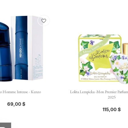
favorite_border


Aperçu rapide
Aperçu rapid
o Homme Intense - Kenzo
Lolita Lempicka -Mon Premier Parfum
2025
69,00 $
115,00 $