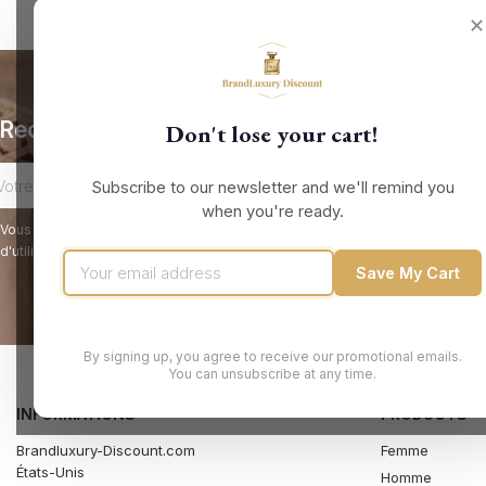
✕
Recevez nos offres spéciales
Don't lose your cart!
Subscribe to our newsletter and we'll remind you
when you're ready.
Vous pouvez vous désinscrire à tout moment. Vous trouverez pour cela nos 
d'utilisation du site.
Save My Cart
By signing up, you agree to receive our promotional emails.
You can unsubscribe at any time.
INFORMATIONS
PRODUCTS
Brandluxury-Discount.com
Femme
États-Unis
Homme