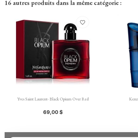
16 autres produits dans la même catégorie :
favorite_border

Aperçu rapide
Yves Saint Laurent- Black Opium Over Red
Kenz
69,00 $