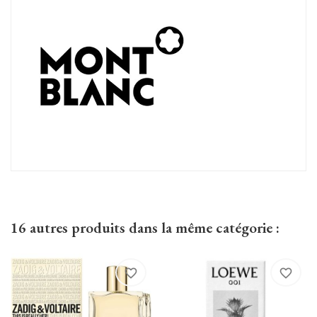
16 autres produits dans la même catégorie :
favorite_border
favorite_border