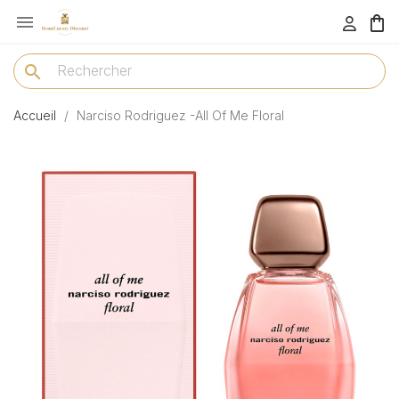

menu
search
Accueil
Narciso Rodriguez -All Of Me Floral