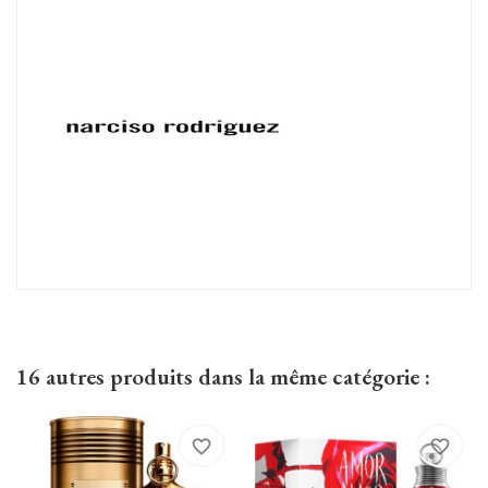
16 autres produits dans la même catégorie :
favorite_border
favorite_border