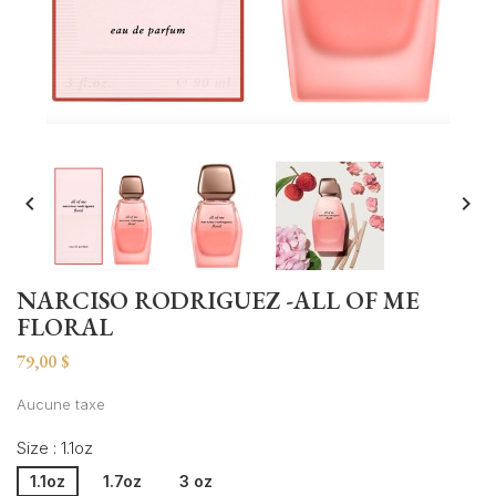


NARCISO RODRIGUEZ -ALL OF ME
FLORAL
79,00 $
Aucune taxe
Size : 1.1oz
1.1oz
1.7oz
3 oz