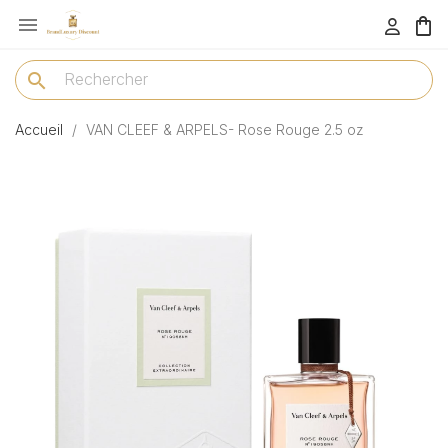

menu
search
Accueil
VAN CLEEF & ARPELS- Rose Rouge 2.5 oz