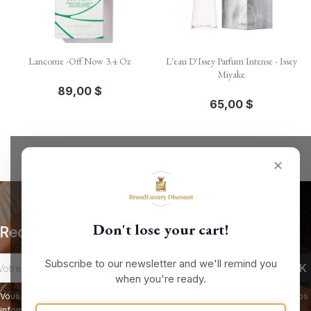
Lancome -Off Now 3.4 Oz
L'eau D'Issey Parfum Intense - Issey
Miyake
89,00 $
65,00 $
✕
Don't lose your cart!
Recevez nos offres spéciales
Subscribe to our newsletter and we'll remind you
when you're ready.
Vous pouvez vous désinscrire à tout moment. Vous trouverez pour cela nos
informations de contact dans les conditions d'utilisation du site.