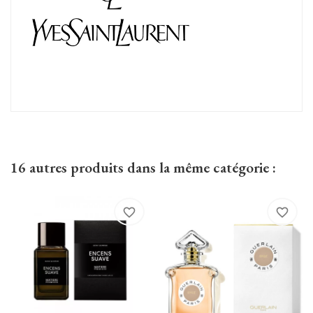
16 autres produits dans la même catégorie :
favorite_border
favorite_border