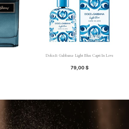

e
Aperçu rapide
Dolce& Gabbana- Light Blue Capri In Love
79,00 $