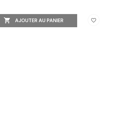

favorite_border
AJOUTER AU PANIER