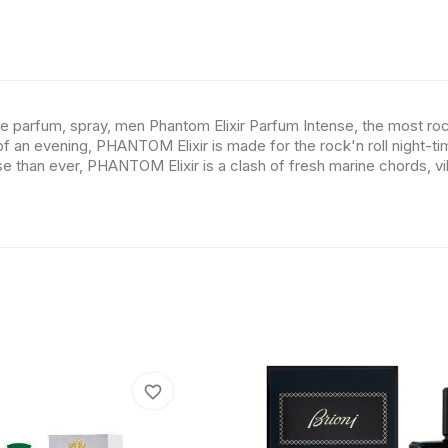
e parfum, spray, men Phantom Elixir Parfum Intense, the most ro
f an evening, PHANTOM Elixir is made for the rock'n roll night-tim
 than ever, PHANTOM Elixir is a clash of fresh marine chords, vib
favorite_border