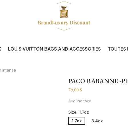
X
LOUIS VUITTON BAGS AND ACCESSORIES
TOUTES 
m Intense
PACO RABANNE -P
79,00 $
Aucune taxe
Size : 1.7oz
1.7oz
3.4oz