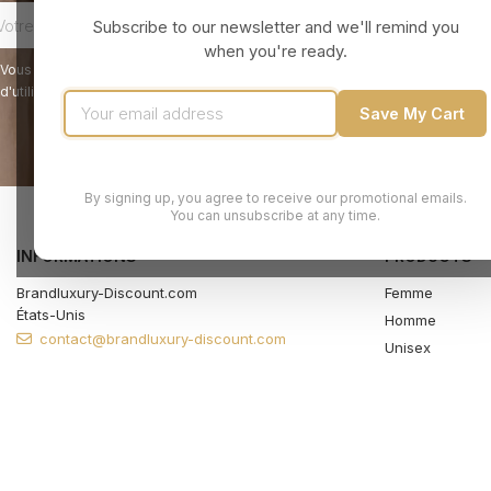
Subscribe to our newsletter and we'll remind you
when you're ready.
Vous pouvez vous désinscrire à tout moment. Vous trouverez pour cela nos 
d'utilisation du site.
Save My Cart
By signing up, you agree to receive our promotional emails.
You can unsubscribe at any time.
INFORMATIONS
PRODUCTS
Brandluxury-Discount.com
Femme
États-Unis
Homme
contact@brandluxury-discount.com
Unisex