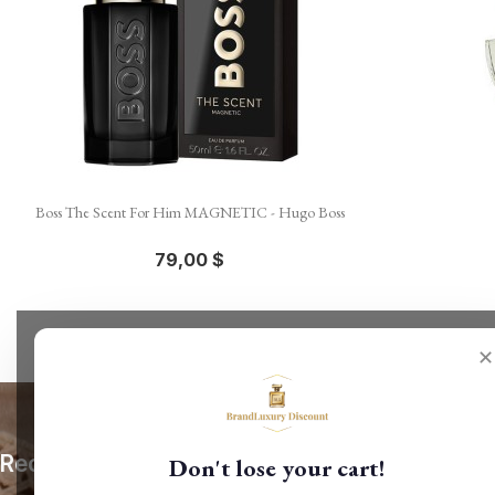

Aperçu rapide
Boss The Scent For Him MAGNETIC - Hugo Boss
79,00 $
✕
Recevez nos offres spéciales
Don't lose your cart!