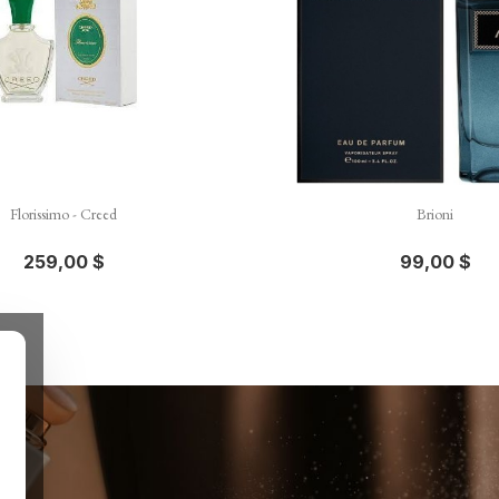


Aperçu rapide
Aperçu rapid
Florissimo - Creed
Brioni
259,00 $
99,00 $