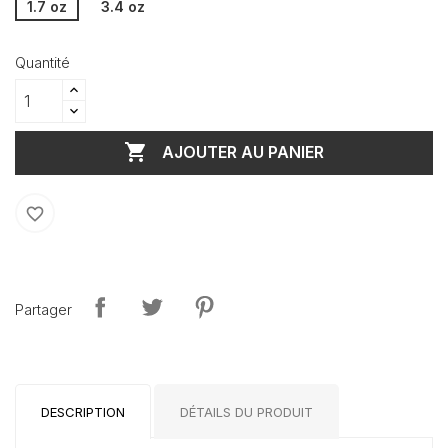
1.7 oz
3.4 oz
Quantité

AJOUTER AU PANIER
favorite_border
Partager
DESCRIPTION
DÉTAILS DU PRODUIT