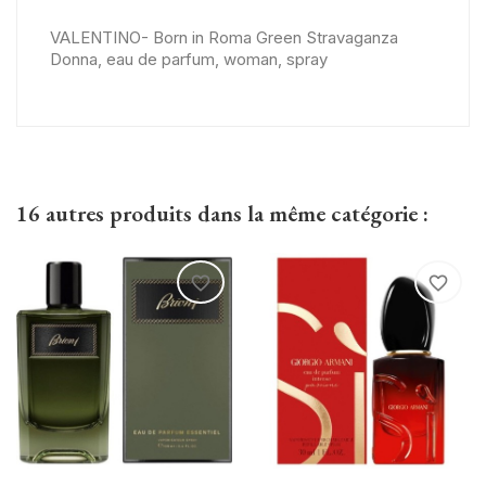
VALENTINO- Born in Roma Green Stravaganza
Donna, eau de parfum, woman, spray
16 autres produits dans la même catégorie :
favorite_border
favorite_border