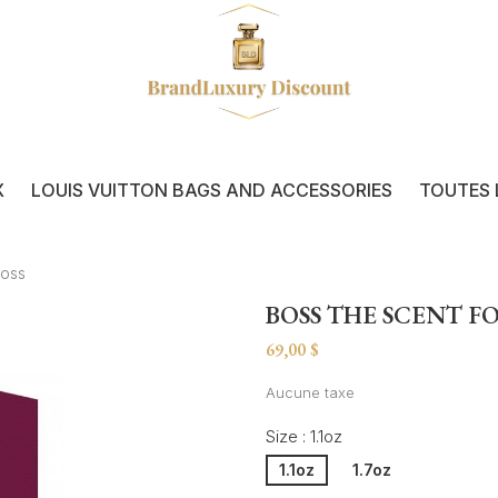
X
LOUIS VUITTON BAGS AND ACCESSORIES
TOUTES 
boss
BOSS THE SCENT F
69,00 $
Aucune taxe
Size : 1.1oz
1.1oz
1.7oz