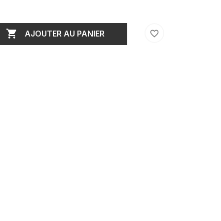

favorite_border
AJOUTER AU PANIER