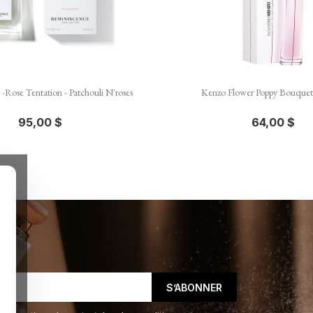


Aperçu rapide
Aperçu rapid
-Rose Tentation - Patchouli N'roses
Kenzo Flower Poppy Bouquet
95,00 $
64,00 $