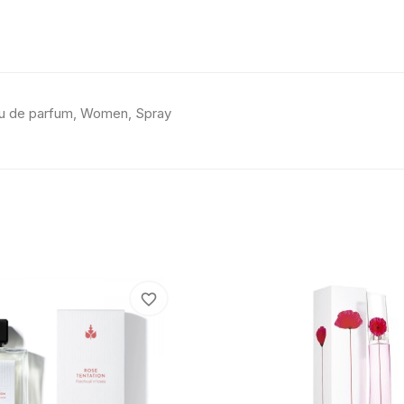
u de parfum, Women, Spray
favorite_border