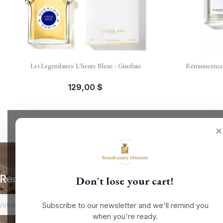

Aperçu rapide
Les Legendaires: L'heure Bleue - Guerlain
Réminiscence 
129,00 $
✕
Recevez nos offres spéciales
Don't lose your cart!
Subscribe to our newsletter and we'll remind you
when you're ready.