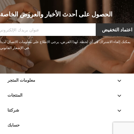
الحصول على أحدث الأخبار والعروض الخاصة
يمكنك إلغاء الاشتراك في أي لحظة. لهذا الغرض، يرجى الاطلاع على معلومات الاتصال لدينا
في الإشعار القانوني.
keyboard_arrow_down
معلومات المتجر

المنتجات

شركتنا

حسابك