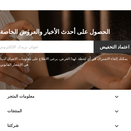
الحصول على أحدث الأخبار والعروض الخاصة
يمكنك إلغاء الاشتراك في أي لحظة. لهذا الغرض، يرجى الاطلاع على معلومات الاتصال لدينا
في الإشعار القانوني.
keyboard_arrow_down
معلومات المتجر

المنتجات

شركتنا