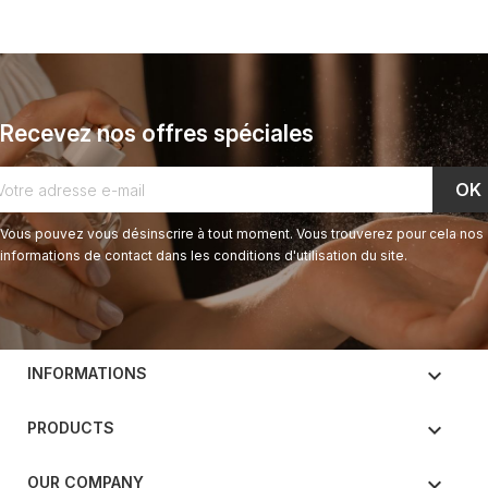
Recevez nos offres spéciales
Vous pouvez vous désinscrire à tout moment. Vous trouverez pour cela nos
informations de contact dans les conditions d'utilisation du site.
keyboard_arrow_down
INFORMATIONS

PRODUCTS

OUR COMPANY