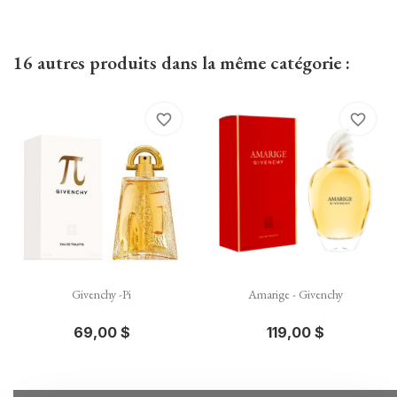
16 autres produits dans la même catégorie :
favorite_border
favorite_border
Givenchy -Pi
Amarige - Givenchy
69,00 $
119,00 $