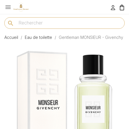

menu
search
Accueil
Eau de toilette
Gentleman MONSIEUR - Givenchy