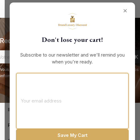
✕
Don't lose your cart!
Recevez nos offres spéciales
Subscribe to our newsletter and we'll remind you
when you're ready.
Vous pouvez vous désinscrire à tout moment. Vous trouverez pour cela nos
informations de contact dans les conditions d'utilisation du site.
keyboard_arrow_down
INFORMATIONS

PRODUCTS
Save My Cart