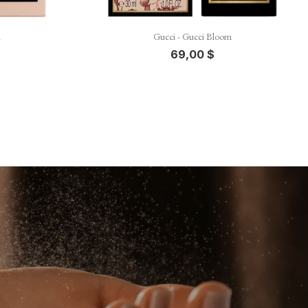

Vista rápida
m
Gucci - Gucci Bloom
69,00 $