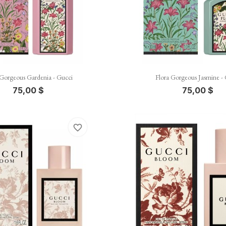


Vista rápida
Vista rápida
 Gorgeous Gardenia - Gucci
Flora Gorgeous Jasmine -
75,00 $
75,00 $
favorite_border