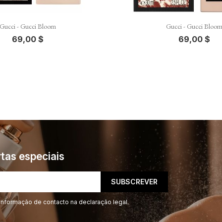


Vista rápida
Vista rápida
Gucci - Gucci Bloom
Gucci - Gucci Bloo
69,00 $
69,00 $
tas especiais
informação de contacto na declaração legal.