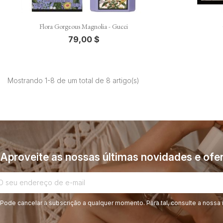

Vista rápida
Flora Gorgeous Magnolia - Gucci
79,00 $
Mostrando 1-8 de um total de 8 artigo(s)
Aproveite as nossas últimas novidades e ofer
Pode cancelar a subscrição a qualquer momento. Para tal, consulte a nossa 