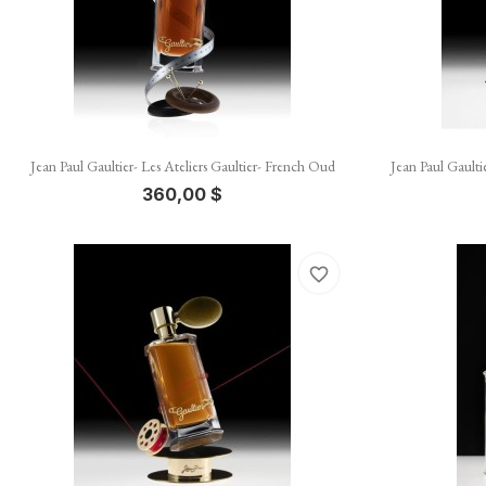

Vista rápida
Jean Paul Gaultier- Les Ateliers Gaultier- French Oud
Jean Paul Gaultie
360,00 $
favorite_border