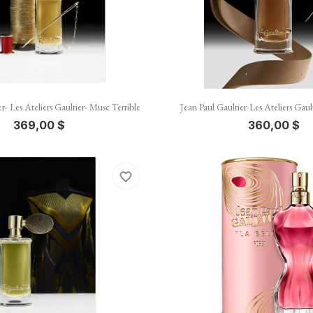


Vista rápida
Vista rápida
r- Les Ateliers Gaultier- Musc Terrible
Jean Paul Gaultier-Les Ateliers Gaul
369,00 $
360,00 $
favorite_border