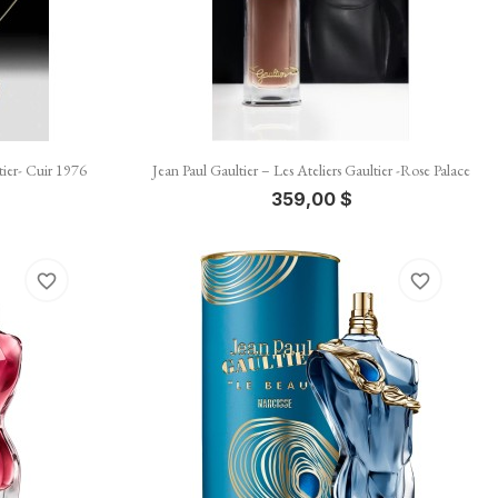

Vista rápida
tier- Cuir 1976
Jean Paul Gaultier – Les Ateliers Gaultier -Rose Palace
359,00 $
favorite_border
favorite_border