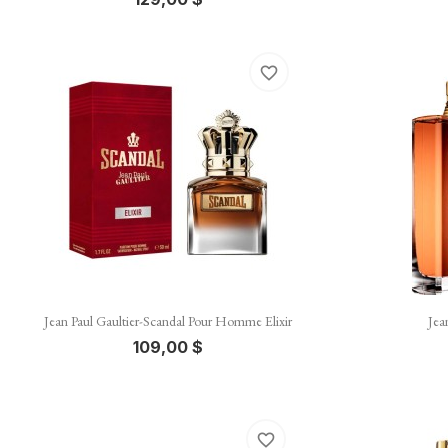
favorite_border

Vista rápida
Jean Paul Gaultier-Scandal Pour Homme Elixir
Jea
109,00 $
favorite_border