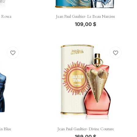

Vista rápida
e Rosea
Jean Paul Gaultier- Le Beau Narcisse
109,00 $
favorite_border
favorite_border

Vista rápida
In Blue
Jean Paul Gaultier- Divine Couture
169,00 $