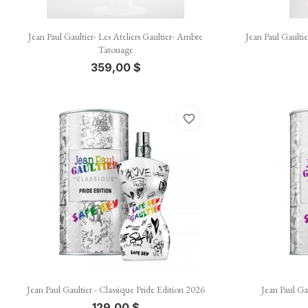

Vista rápida
Jean Paul Gaultier- Les Ateliers Gaultier- Ambre
Jean Paul Gaultie
Tatouage
359,00 $
favorite_border

Vista rápida
Jean Paul Gaultier - Classique Pride Edition 2026
Jean Paul Ga
129,00 $