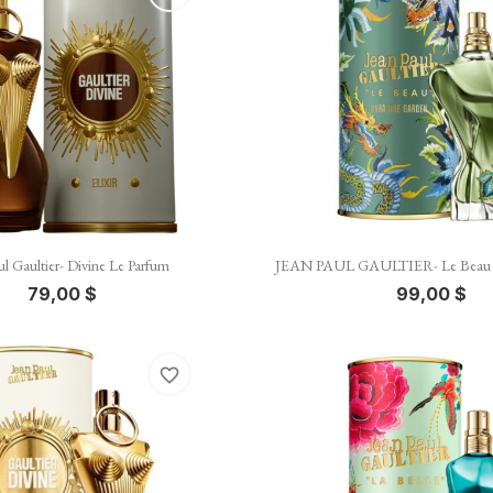


Vista rápida
Vista rápida
ul Gaultier- Divine Le Parfum
JEAN PAUL GAULTIER- Le Beau P
79,00 $
99,00 $
favorite_border