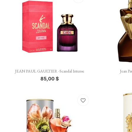

Vista rápida
JEAN PAUL GAULTIER -Scandal Intense
Jean Pa
85,00 $
favorite_border