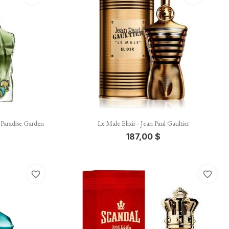

Vista rápida
aradise Garden
Le Male Elixir - Jean Paul Gaultier
187,00 $
favorite_border
favorite_border