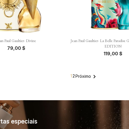


Vista rápida
Vista rápida
an Paul Gaultier- Divine
Jean Paul Gaultier- La Belle Paradi
EDITION
79,00 $
119,00 $

1
2
Próximo
tas especiais