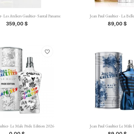


Vista rápida
Vista rápida
r- Les Ateliers Gaultier- Santal Paname
Jean Paul Gaultier - La Bell
359,00 $
89,00 $
favorite_border


Vista rápida
Vista rápida
ultier- Le Male Pride Edition 2026
Jean Paul Gaultier Le Mâle 
0,00 $
89,00 $