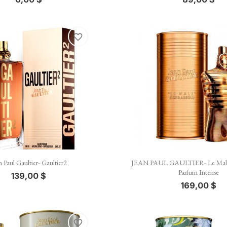
favorite_border


Vista rápida
Vista rápida
n Paul Gaultier- Gaultier2
JEAN PAUL GAULTIER- Le Male E
Parfum Intense
139,00 $
169,00 $
favorite_border