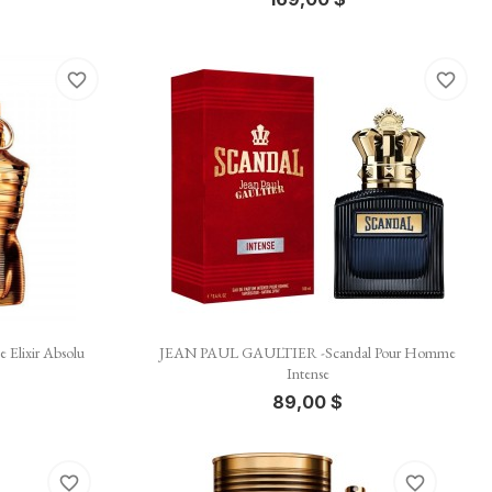
favorite_border
favorite_border

Vista rápida
lixir Absolu
JEAN PAUL GAULTIER -Scandal Pour Homme
Intense
89,00 $
favorite_border
favorite_border