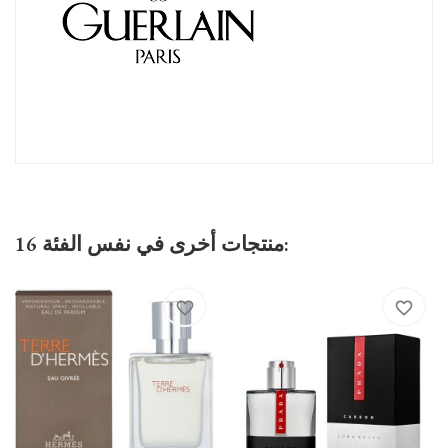
16 منتجات أخرى في نفس الفئة:
favorite_border
favorite_border