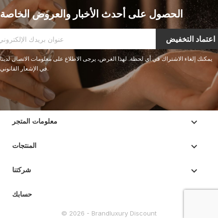
الحصول على أحدث الأخبار والعروض الخاصة
يمكنك إلغاء الاشتراك في أي لحظة. لهذا الغرض، يرجى الاطلاع على معلومات الاتصال لدينا
في الإشعار القانوني.
keyboard_arrow_down
معلومات المتجر

المنتجات

شركتنا

حسابك
© 2026 - Brandluxury Discount