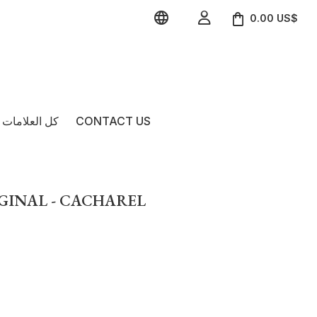


0.00 US$
CONTACT US
كل العلامات ا
IGINAL - CACHAREL