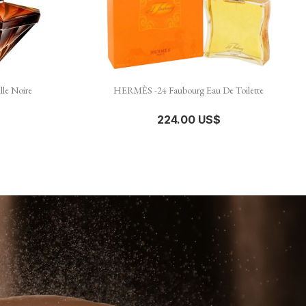

نظرة سريعة
lle Noire
HERMÈS -24 Faubourg Eau De Toilette
224.00 US$