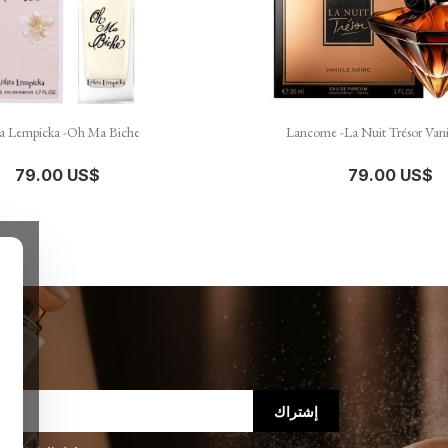


نظرة سريعة
نظرة سريعة
ta Lempicka -Oh Ma Biche
Lancome -La Nuit Trésor Vani
79.00 US$
79.00 US$