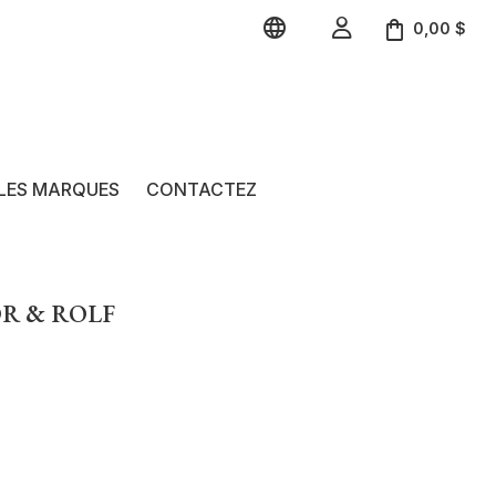


0,00 $
LES MARQUES
CONTACTEZ
OR & ROLF