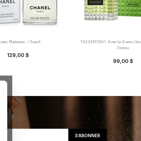


Aperçu rapide
Aperçu rapid
oiste Platinium - Chanel
VALENTINO- Born In Roma Green
Donna
129,00 $
99,00 $