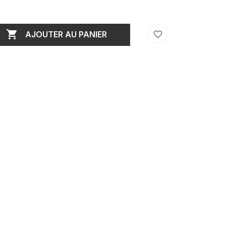

favorite_border
AJOUTER AU PANIER