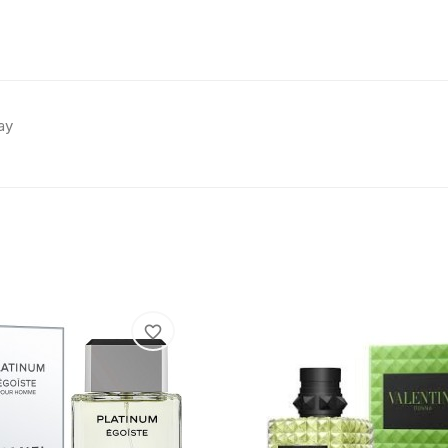
ay
favorite_border