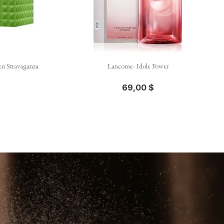

e
Aperçu rapide
 Stravaganza
Lancome- Idole Power
69,00 $