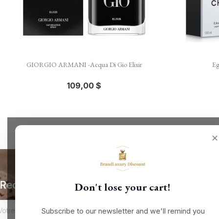

Aperçu rapide
GIORGIO ARMANI -Acqua Di Gio Elixir
Eg
109,00 $
✕
Recevez nos offres spéciales
Don't lose your cart!
Subscribe to our newsletter and we'll remind you