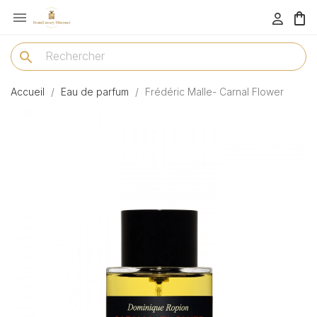

menu
search
Accueil
Eau de parfum
Frédéric Malle- Carnal Flower