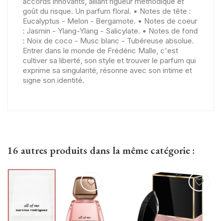
accords innovants, alliant rigueur méthodique et
goût du risque. Un parfum floral. • Notes de tête :
Eucalyptus - Melon - Bergamote. • Notes de coeur
: Jasmin - Ylang-Ylang - Salicylate. • Notes de fond
: Noix de coco - Musc blanc - Tubéreuse absolue.
Entrer dans le monde de Frédéric Malle, c'est
cultiver sa liberté, son style et trouver le parfum qui
exprime sa singularité, résonne avec son intime et
signe son identité.
16 autres produits dans la même catégorie :
favorite_border
favorite_border