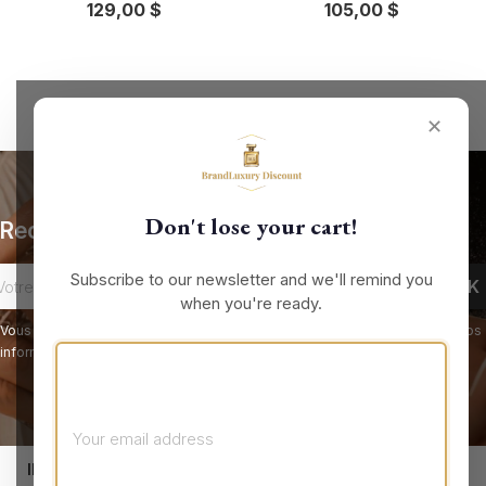
129,00 $
105,00 $
✕
Don't lose your cart!
Recevez nos offres spéciales
Subscribe to our newsletter and we'll remind you
when you're ready.
Vous pouvez vous désinscrire à tout moment. Vous trouverez pour cela nos
informations de contact dans les conditions d'utilisation du site.
keyboard_arrow_down
INFORMATIONS