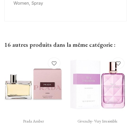
Women, Spray
16 autres produits dans la même catégorie :
favorite_border
favorite_border
Prada Amber
Givenchy- Very Irresistible