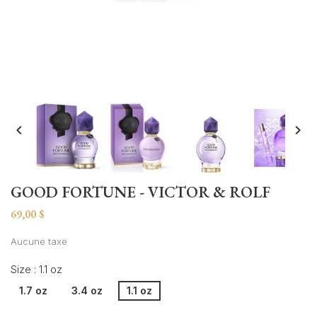


GOOD FORTUNE - VICTOR & ROLF
69,00 $
Aucune taxe
Size : 1.1 oz
1.7 oz
3.4 oz
1.1 oz