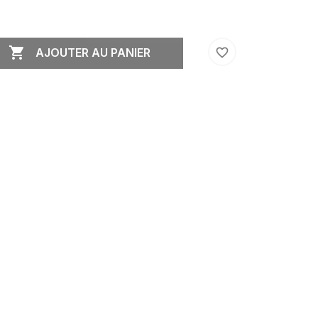

favorite_border
AJOUTER AU PANIER