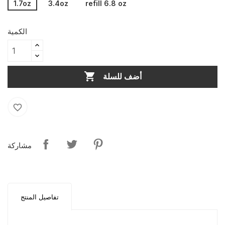
1.7oz
3.4oz
refill 6.8 oz
الكمية

أضف للسلة
favorite_border
مشاركة
تفاصيل المنتج