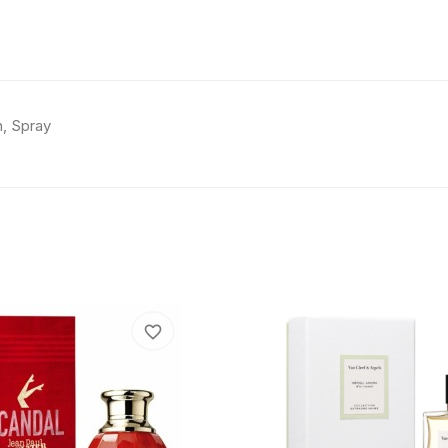
, Spray
favorite_border