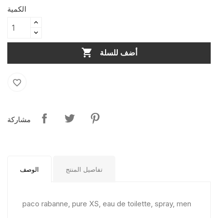
الكمية

أضف للسلة
favorite_border
مشاركة
تفاصيل المنتج
الوصف
paco rabanne, pure XS, eau de toilette, spray, men