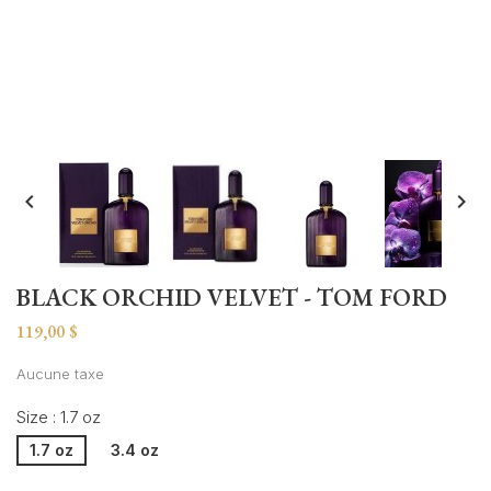


BLACK ORCHID VELVET - TOM FORD
119,00 $
Aucune taxe
Size : 1.7 oz
1.7 oz
3.4 oz