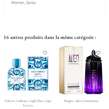
Women, Spray
16 autres produits dans la même catégorie :
favorite_border
favorite_border
Dolce& Gabbana- Light Blue Capri
Mugler -Alien Extraintense
In Love