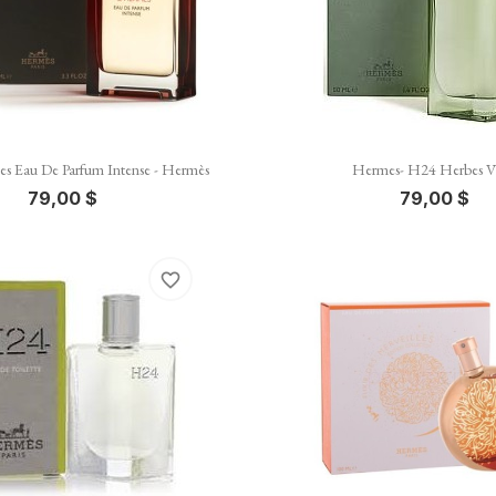


Vista rápida
Vista rápida
s Eau De Parfum Intense - Hermès
Hermes- H24 Herbes Vi
79,00 $
79,00 $
favorite_border