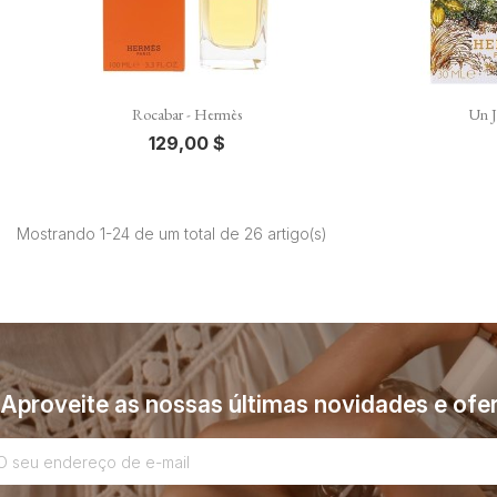

Vista rápida
Rocabar - Hermès
Un J
129,00 $
Mostrando 1-24 de um total de 26 artigo(s)
Aproveite as nossas últimas novidades e ofer