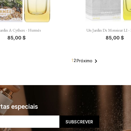


Vista rápida
Vista rápida
ardin A Cythere - Hermès
Un Jardin De Monsieur LI -
85,00 $
85,00 $

1
2
Próximo
tas especiais