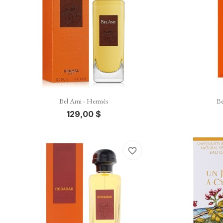

Vista rápida
Bel Ami - Hermès
Be
129,00 $
favorite_border