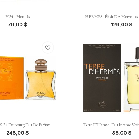


Vista rápida
Vista rápida
H24 - Hermès
HERMÈS- Élixir Des Merveilles 
79,00 $
129,00 $
favorite_border


Vista rápida
Vista rápida
24 Faubourg Eau De Parfum
Terre D'Hermes Eau Intense Veti
248,00 $
85,00 $