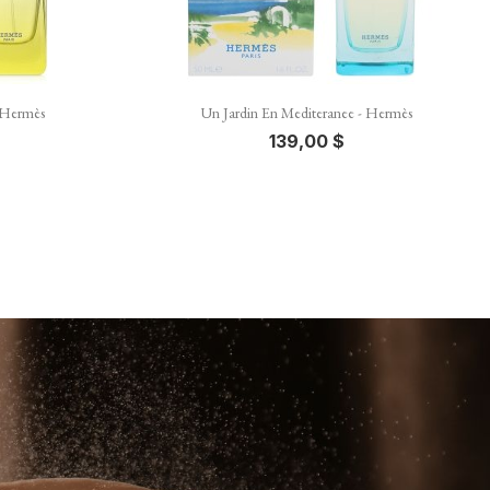

Vista rápida
 Hermès
Un Jardin En Mediteranee - Hermès
139,00 $