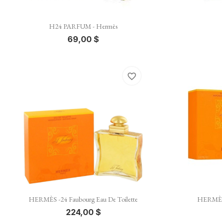

Vista rápida
H24 PARFUM - Hermès
69,00 $
favorite_border

Vista rápida
HERMÈS -24 Faubourg Eau De Toilette
HERMÈS 
224,00 $