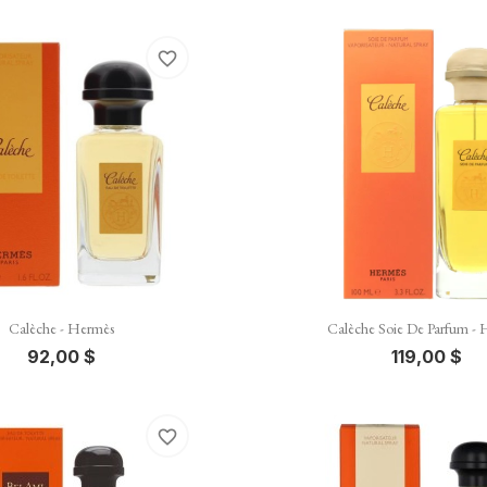
favorite_border


Vista rápida
Vista rápida
Calèche - Hermès
Calèche Soie De Parfum -
92,00 $
119,00 $
favorite_border