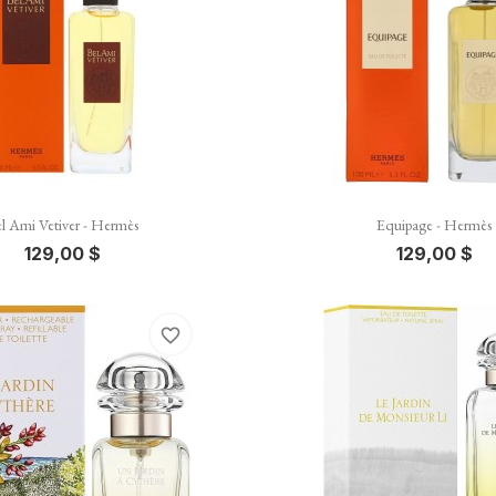


Vista rápida
Vista rápida
l Ami Vetiver - Hermès
Equipage - Hermès
129,00 $
129,00 $
favorite_border