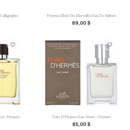

Vista rápida
Calligraphie
Hermes-Elixir Des Merveilles Eau De Parfum
89,00 $
favorite_border
favorite_border

Vista rápida
ver - Hermès
Terre D'Hermes Eau Givrée - Hermès
85,00 $