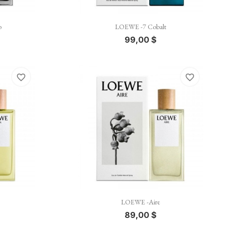

Vista rápida
o
LOEWE -7 Cobalt
99,00 $
favorite_border
favorite_border

Vista rápida
LOEWE -Aire
89,00 $