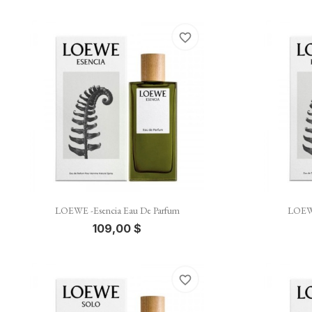
favorite_border

Vista rápida
LOEWE -Esencia Eau De Parfum
LOEWE
109,00 $
favorite_border