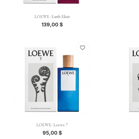

Vista rápida
LOEWE- Earth Elixir
139,00 $
favorite_border

Vista rápida
LOEWE- Loewe 7
95,00 $