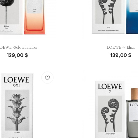


Vista rápida
Vista rápida
OEWE -Solo Ella Elixir
LOEWE -7 Elixir
129,00 $
139,00 $
favorite_border