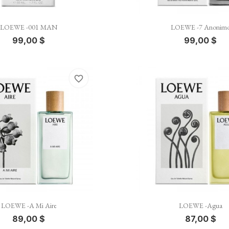


Vista rápida
Vista rápida
LOEWE -001 MAN
LOEWE -7 Anonim
99,00 $
99,00 $
favorite_border


Vista rápida
Vista rápida
LOEWE -A Mi Aire
LOEWE -Agua
89,00 $
87,00 $