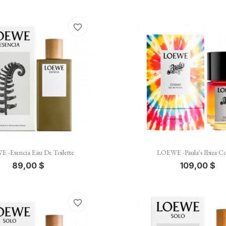
favorite_border


Vista rápida
Vista rápida
 -Esencia Eau De Toilette
LOEWE -Paula's Ibiza C
89,00 $
109,00 $
favorite_border