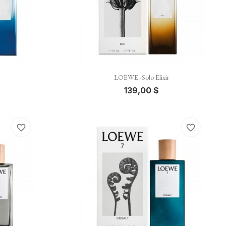

Vista rápida
LOEWE -Solo Elixir
139,00 $
favorite_border
favorite_border