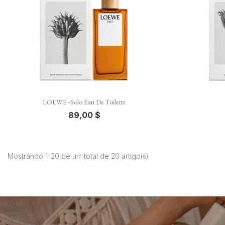

Vista rápida
LOEWE -Solo Eau De Toilette
89,00 $
Mostrando 1-20 de um total de 20 artigo(s)