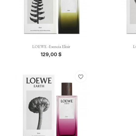

Vista rápida
LOEWE -Esencia Elixir
L
129,00 $
favorite_border