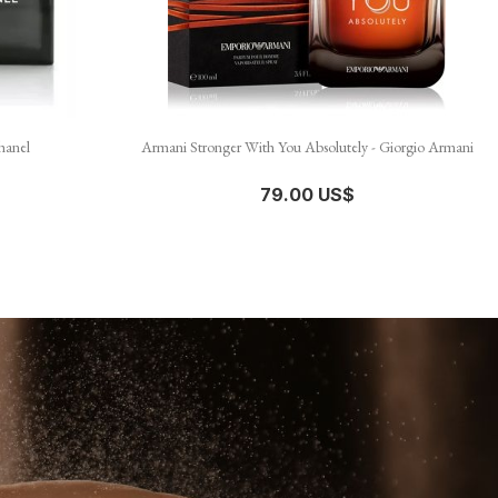

نظرة سريعة
anel
Armani Stronger With You Absolutely - Giorgio Armani
79.00 US$