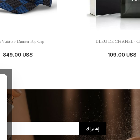


نظرة سريعة
نظرة سريعة
s Vuitton- Damier Pop Cap
BLEU DE CHANEL - Ch
849.00 US$
109.00 US$